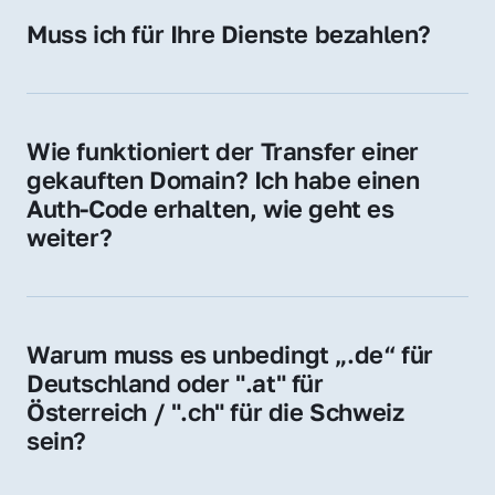
Hosting-Anbieter) fallen geringe laufende 
Muss ich für Ihre Dienste bezahlen?
Gebühren an. Diese bewegen sich für .de 
Nein, bei uns zahlen Sie nur den Kaufpreis 
Domains bei ca. 5€ / Jahr
der Domain – ohne zusätzliche Vermittlungs- 
oder Servicegebühren.
Wie funktioniert der Transfer einer 
gekauften Domain? Ich habe einen 
Auth-Code erhalten, wie geht es 
weiter?
Mit dem Auth-Code beauftragen Sie Ihren 
Provider, die Domain zu übernehmen. Gerne 
begleiten wir Sie bei diesem einfachen und 
Warum muss es unbedingt „.de“ für 
schnellen Prozess.
Deutschland oder ".at" für 
Österreich / ".ch" für die Schweiz 
sein?
Diese Endungen stehen für regionale 