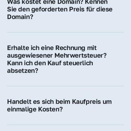
Was kostet eine Domain? Kennen 
Adressen oder als digitale Investition.
Sie den geforderten Preis für diese 
Domain?
Der Preis variiert je nach Domain. Für diese 
Domain liegt ein konkreter Kaufpreis vor – 
kontaktieren Sie uns gerne für ein 
Erhalte ich eine Rechnung mit 
unverbindliches Angebot.
ausgewiesener Mehrwertsteuer? 
Kann ich den Kauf steuerlich 
absetzen?
Ja, Sie erhalten eine Rechnung mit MwSt. 
Für Unternehmen ist der Kauf in der Regel 
steuerlich absetzbar.
Handelt es sich beim Kaufpreis um 
einmalige Kosten?
Ja. Der Kaufpreis ist einmalig. Nur beim 
späteren Betrieb der Domain (z. B. beim 