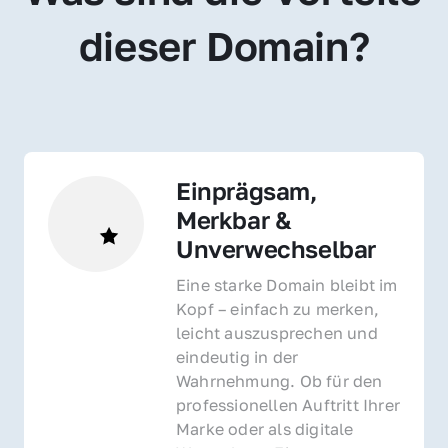
dieser Domain?
Einprägsam, 
Merkbar & 
Unverwechselbar
Eine starke Domain bleibt im 
Kopf – einfach zu merken, 
leicht auszusprechen und 
eindeutig in der 
Wahrnehmung. Ob für den 
professionellen Auftritt Ihrer 
Marke oder als digitale 