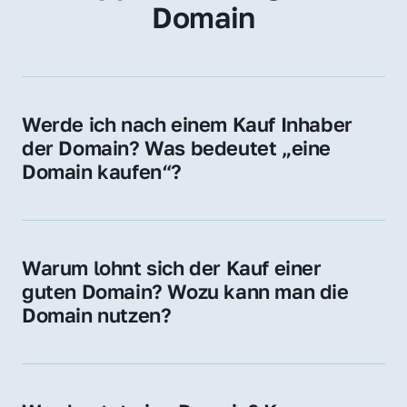
Domain
Werde ich nach einem Kauf Inhaber 
der Domain? Was bedeutet „eine 
Domain kaufen“?
Ja, Sie werden der offizielle Domain-Inhaber. 
Sie erhalten alle Rechte zur Nutzung, 
Verwaltung oder Weiterveräußerung der 
Warum lohnt sich der Kauf einer 
Domain.
guten Domain? Wozu kann man die 
Domain nutzen?
Eine starke Domain steigert Sichtbarkeit, 
Vertrauen und Markenwert. Nutzen Sie sie 
für Ihre Website, Weiterleitung, E-Mail-